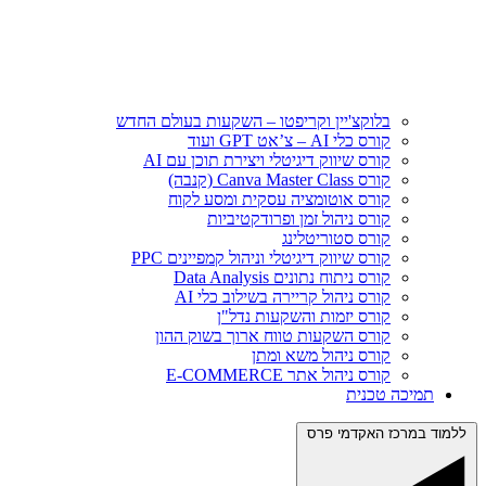
בלוקצ'יין וקריפטו – השקעות בעולם החדש
קורס כלי AI – צ’אט GPT ועוד
קורס שיווק דיגיטלי ויצירת תוכן עם AI
קורס Canva Master Class (קנבה)
קורס אוטומציה עסקית ומסע לקוח
קורס ניהול זמן ופרודקטיביות
קורס סטוריטלינג
קורס שיווק דיגיטלי וניהול קמפיינים PPC
קורס ניתוח נתונים Data Analysis
קורס ניהול קריירה בשילוב כלי AI
קורס יזמות והשקעות נדל"ן
קורס השקעות טווח ארוך בשוק ההון
קורס ניהול משא ומתן
קורס ניהול אתר E‑COMMERCE
תמיכה טכנית
ללמוד במרכז האקדמי פרס