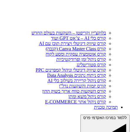
בלוקצ'יין וקריפטו – השקעות בעולם החדש
קורס כלי AI – צ’אט GPT ועוד
קורס שיווק דיגיטלי ויצירת תוכן עם AI
קורס Canva Master Class (קנבה)
קורס אוטומציה עסקית ומסע לקוח
קורס ניהול זמן ופרודקטיביות
קורס סטוריטלינג
קורס שיווק דיגיטלי וניהול קמפיינים PPC
קורס ניתוח נתונים Data Analysis
קורס ניהול קריירה בשילוב כלי AI
קורס יזמות והשקעות נדל"ן
קורס השקעות טווח ארוך בשוק ההון
קורס ניהול משא ומתן
קורס ניהול אתר E‑COMMERCE
תמיכה טכנית
ללמוד במרכז האקדמי פרס